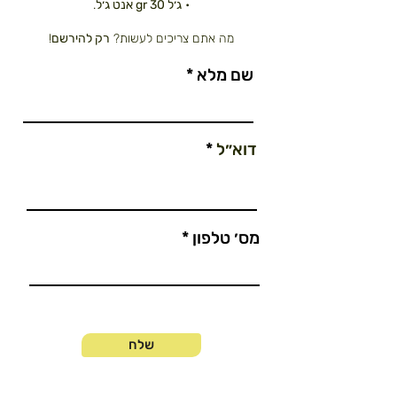
•
ג׳ל 30 gr אנט ג׳ל
.
מה אתם צריכים לעשות?
רק להירשם
!
שם מלא
דוא״ל
מס׳ טלפון
שלח