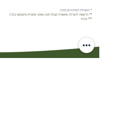
* ההגרלה למדבירים בלבד.
** הרשמה להגרלה מאשרת קבלת תוכן שיווקי מחברת סיקמקס בלבד.
*** ט.ל.ח
משרדים
התע״ש 10, כפר סבא
טל.
04-6220013
פקס
09-7681721
המפעל
החרושת 34, קרית ביאליק
טל.
04-8764044
פקס
04-8764045