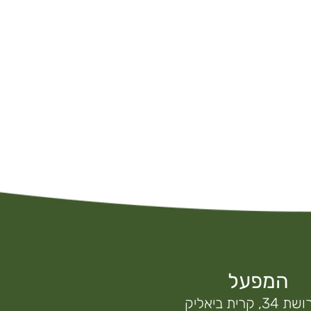
המפעל
, קרית ביאליק