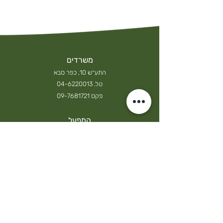
משרדים
התע״ש 10, כפר סבא
טל.
04-6220013
פקס
09-7681721
המפעל
החרושת 34, קרית ביאליק
טל.
04-8764044
פקס
04-8764045